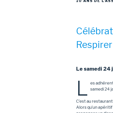
10 ANS DE L’AS
Célébrat
Respirer
Le samedi 24 
L
es adhérent
samedi 24 ja
C’est au restauran
Alors qu’un apériti