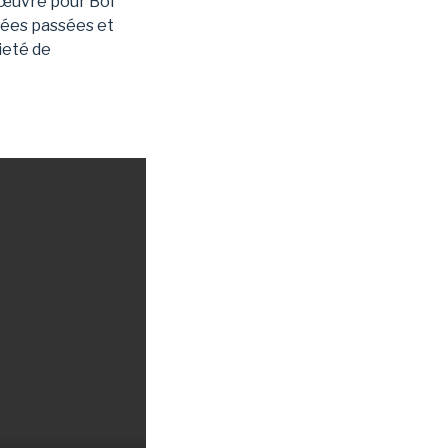
œuvré pour Bol
nnées passées et
ieté de