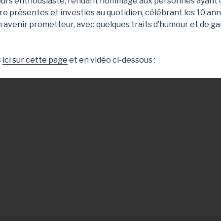
ours enthousiaste, rendant hommage aux personnes ayant 
core présentes et investies au quotidien, célébrant les 10 a
 avenir prometteur, avec quelques traits d’humour et de ga
s
ici sur cette page
et en vidéo ci-dessous :