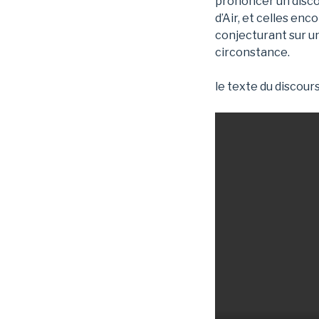
prononcer un disc
d’Air, et celles en
conjecturant sur un
circonstance.
le texte du discour