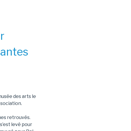
r
Nantes
musée des arts le
ssociation.
mes retrouvés.
s’est levé pour